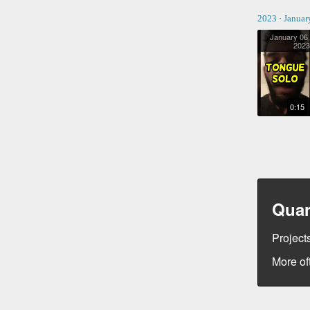
2023
·
Januar
January 06,
2023
TONGUE SOLO
0:15
Quar
Projects
More of