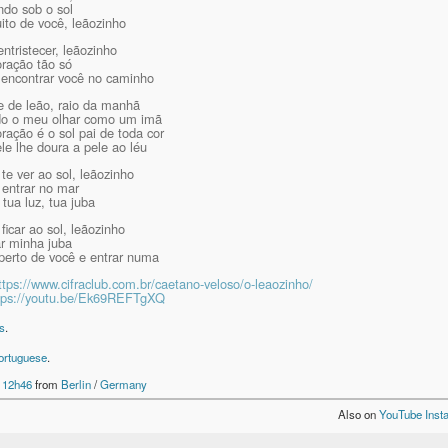
do sob o sol
to de você, leãozinho
ntristecer, leãozinho
ração tão só
 encontrar você no caminho
e de leão, raio da manhã
do o meu olhar como um imã
ação é o sol pai de toda cor
e lhe doura a pele ao léu
te ver ao sol, leãozinho
 entrar no mar
 tua luz, tua juba
ficar ao sol, leãozinho
r minha juba
perto de você e entrar numa
ttps://www.cifraclub.com.br/caetano-veloso/o-leaozinho/
tps://youtu.be/Ek69REFTgXQ
s
.
ortuguese
.
 12h46
from
Berlin
/
Germany
Also on
YouTube
Inst