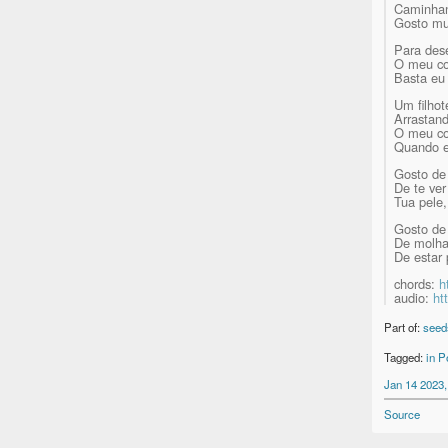
Caminhan
Gosto mui
Para dese
O meu co
Basta eu
Um filhot
Arrastan
O meu cor
Quando el
Gosto de 
De te ver
Tua pele,
Gosto de 
De molha
De estar 
chords:
h
audio:
ht
Part of:
seed
Tagged:
in P
Jan 14 2023,
Source