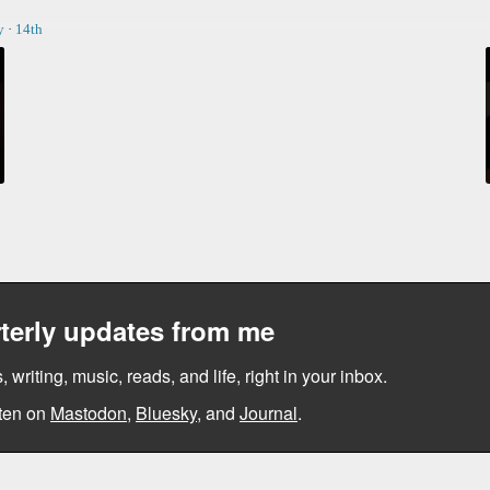
y
·
14th
terly updates from me
, writing, music, reads, and life, right in your inbox.
ten on
Mastodon
,
Bluesky
, and
Journal
.