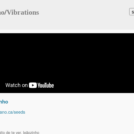
no
/
Vibrations
inho
osano.ca/seeds
to de te ver, leãozinho