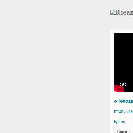
Rosa
o leãoz
https://r
lyrics
Gosto mui