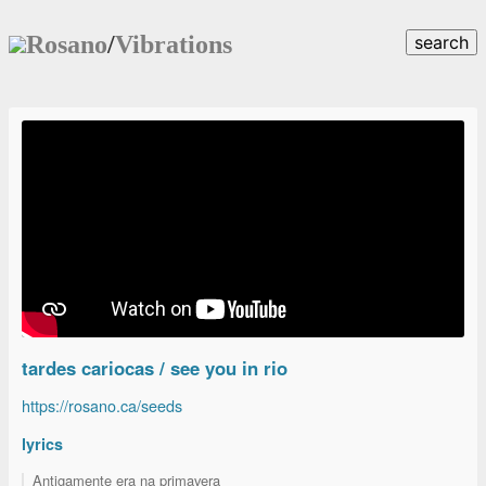
Rosano
/
Vibrations
search
tardes cariocas / see you in rio
https://rosano.ca/seeds
lyrics
Antigamente era na primavera