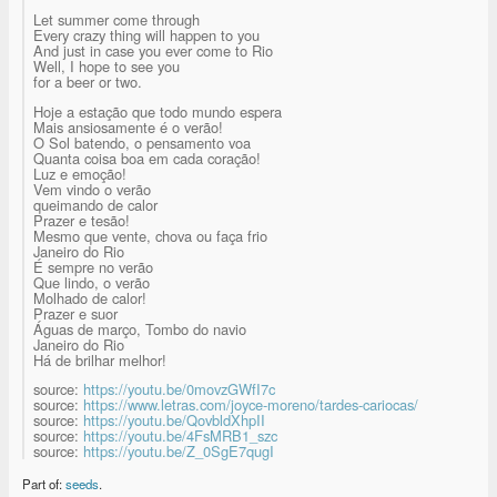
Let summer come through
Every crazy thing will happen to you
And just in case you ever come to Rio
Well, I hope to see you
for a beer or two.
Hoje a estação que todo mundo espera
Mais ansiosamente é o verão!
O Sol batendo, o pensamento voa
Quanta coisa boa em cada coração!
Luz e emoção!
Vem vindo o verão
queimando de calor
Prazer e tesão!
Mesmo que vente, chova ou faça frio
Janeiro do Rio
É sempre no verão
Que lindo, o verão
Molhado de calor!
Prazer e suor
Águas de março, Tombo do navio
Janeiro do Rio
Há de brilhar melhor!
source:
https://youtu.be/0movzGWfI7c
source:
https://www.letras.com/joyce-moreno/tardes-cariocas/
source:
https://youtu.be/QovbldXhpII
source:
https://youtu.be/4FsMRB1_szc
source:
https://youtu.be/Z_0SgE7qugI
Part of:
seeds
.