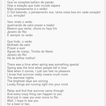
Que os corações batiam de paixão
Hoje a estação que todo mundo espera
Mais ansiosamente é o verão!
O Sol batendo, o pensamento voa, tanta coisa boa em cada coração!
Luz, emoção!
Vem vindo o verão
queimando de calor prazer e tesão!
Mesmo que vente, chova ou faça frio
Janeiro do Rio
É sempre no verão
Que lindo, o verão
Molhado de calor
Prazer e suor
Águas de março, Tombo do Navio
Janeiro do Rio
Há de brilhar melhor!
There was a time when spring was something special
Spring was the time when people fell in love
Now when it comes, I just can feel no pleasure
I know that summer really means much more
The warmest nights
The brightest days are coming
Lovely things are running right into your mind
Relax and find that summer came through
And every crazy thing can happen to you
And just in case you ever come to Rio
Well, I hope to see you
for a beer or two.