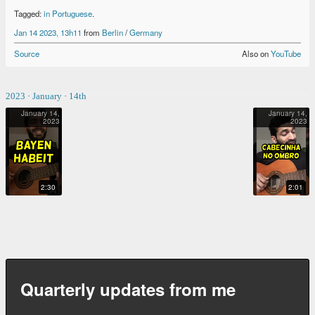
Tagged:
in Portuguese
.
Jan 14 2023, 13h11
from
Berlin
/
Germany
Source
Also on
YouTube
2023
·
January
·
14th
January 14,
January 14,
2023
2023
BAYEN HABEIT
CABECINHA NO OMBRO
2:30
2:01
Quarterly updates from me